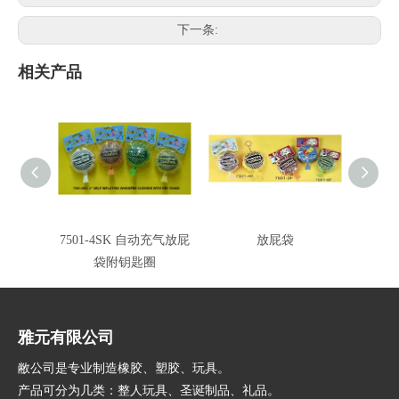
下一条:
相关产品
7501-4SK 自动充气放屁
放屁袋
锁圈
袋附钥匙圈
雅元有限公司
敝公司是专业制造橡胶、塑胶、玩具。
产品可分为几类：整人玩具、圣诞制品、礼品。